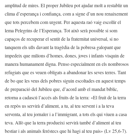
amplitud de mires. El proper Jubileu pot ajudar molt a restablir un
clima d’esperança i confiança, com a signe d’un nou renaixement
que tots percebem com urgent. Per aquesta raó vaig escollir el
lema Pelegrins de l’Esperança. Tot això serà possible si som
capaços de recuperar el sentit de la fraternitat universal, si no
tanquem els ulls davant la tragèdia de la pobresa galopant que
impedeix que milions d’homes, dones, joves i infants visquin de
manera humanament digna. Penso especialment en els nombrosos
refugiats que es veuen obligats a abandonar les seves terres. Tant
de bo que les veus dels pobres siguin escoltades en aquest temps
de preparació del Jubileu que, d’acord amb el mandat bíblic,
retorna a cadascú l’accés als fruits de la terra: «El fruit de la terra
en repòs us servirà d’aliment, a tu, al teu servent i a la teva
serventa, al teu jornaler i a l’immigrant, a tots els qui viuen a casa
teva. Allò que la terra produeixi servirà també d’aliment al teu
bestiar i als animals feréstecs que hi hagi al teu país» (Lv 25,6-7).