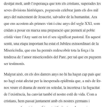
desitjat molt, amb l’esperança que tots els cristians, superades les
seves divisions històriques, poguessin celebrar junts els dos mil
anys del naixement de Jesucrist, salvador de la humanitat. Ara
que ens acostem als primers vint-i-cinc anys del segle XXI, som
cridats a posar en marxa una preparació que permeti al poble
cristià viure l’Any sant en tot el seu significat pastoral. En aquest
sentit, una etapa important ha estat el Jubileu extraordinari de la
Misericòrdia, que ens ha permès redescobrir tota la força i la
tendresa de l’amor misericordiós del Pare, per tal que en puguem
ser testimonis.
Malgrat això, en els dos darrers anys no hi ha hagut cap país que
no hagi estat afectat per la inesperada epidèmia que, a més de fer-
nos veure el drama de morir en soledat, la incertesa i la fugacitat
de l’existència, ha canviat també el nostre estil de vida. Com a
cristians, hem passat juntament amb els nostres germans i