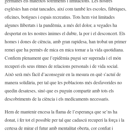
germanes els mateixos sofriments i limitacions. Les nostres
esglésies han estat tancades, així com també les escoles, fàbriques,
oficines, botigues i espais recreatius. Tots hem vist limitades
algunes llibertats i la pandèmia, a més del dolor, a vegades ha
despertat en les nostres ànimes el dubte, la por i el desconcert. Els
homes i dones de ciència, amb gran rapidesa, han trobat un primer
remei que ha permès de mica en mica tornar a la vida quotidiana.
Confiem plenament que l’epidèmia pugui ser superada i el món
recuperi els seus ritmes de relacions personals i de vida social.
Això serà més fàcil d’aconseguir en la mesura en què s’actuï de
manera solidària, per tal que les poblacions més desfavorides no
quedin desateses, sinó que es puguin compartir amb tots els
descobriments de la ciència i els medicaments necessaris.
Hem de mantenir encesa la flama de l’esperança que se’ns ha
donat, i fer tot el possible per tal que cadascú recuperi la força i la
certesa de mirar el futur amb mentalitat oberta, cor confiat i