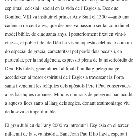
espiritual, eclesial i social en la vida de l’Església. Des que
Bonifaci VIII va instituir el primer Any Sant el 1300 —amb una
cadència de cent anys, que després va passar a ser tal com diu el
model bíblic, de cinquanta anys, i posteriorment fixat en vint-i-
cinc—, el poble fidel de Déu ha viscut aquesta celebració com un
do especial de gràcia, caracteritzat pel perdó dels pecats i, en
particular, per la indulgència, expressió plena de la misericòrdia de
Déu. Els fidels, generalment al final d’un llarg pelegrinatge,
accedeixen al tresor espiritual de l’Església travessant la Porta
santa i venerant les relíquies dels apòstols Pere i Pau conservades
a les basíliques romanes. Milions i milions de pelegrins han acudit
a aquests llocs sants al llarg dels segles, donant testimoniatge viu
de la seva fe imperdurable.
El gran Jubileu de l’any 2000 va introduir l’Església en el tercer
mil·lenni de la seva història. Sant Joan Pau II ho havia esperat i