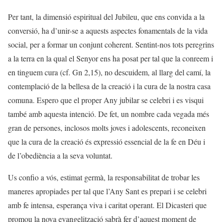
Per tant, la dimensió espiritual del Jubileu, que ens convida a la
conversió, ha d’unir-se a aquests aspectes fonamentals de la vida
social, per a formar un conjunt coherent. Sentint-nos tots peregrins
a la terra en la qual el Senyor ens ha posat per tal que la conreem i
en tinguem cura (cf. Gn 2,15), no descuidem, al llarg del camí, la
contemplació de la bellesa de la creació i la cura de la nostra casa
comuna. Espero que el proper Any jubilar se celebri i es visqui
també amb aquesta intenció. De fet, un nombre cada vegada més
gran de persones, inclosos molts joves i adolescents, reconeixen
que la cura de la creació és expressió essencial de la fe en Déu i
de l’obediència a la seva voluntat.
Us confio a vós, estimat germà, la responsabilitat de trobar les
maneres apropiades per tal que l’Any Sant es prepari i se celebri
amb fe intensa, esperança viva i caritat operant. El Dicasteri que
promou la nova evangelització sabrà fer d’aquest moment de