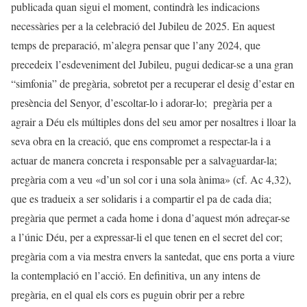
publicada quan sigui el moment, contindrà les indicacions
necessàries per a la celebració del Jubileu de 2025. En aquest
temps de preparació, m’alegra pensar que l’any 2024, que
precedeix l’esdeveniment del Jubileu, pugui dedicar-se a una gran
“simfonia” de pregària, sobretot per a recuperar el desig d’estar en
presència del Senyor, d’escoltar-lo i adorar-lo; pregària per a
agrair a Déu els múltiples dons del seu amor per nosaltres i lloar la
seva obra en la creació, que ens compromet a respectar-la i a
actuar de manera concreta i responsable per a salvaguardar-la;
pregària com a veu «d’un sol cor i una sola ànima» (cf. Ac 4,32),
que es tradueix a ser solidaris i a compartir el pa de cada dia;
pregària que permet a cada home i dona d’aquest món adreçar-se
a l’únic Déu, per a expressar-li el que tenen en el secret del cor;
pregària com a via mestra envers la santedat, que ens porta a viure
la contemplació en l’acció. En definitiva, un any intens de
pregària, en el qual els cors es puguin obrir per a rebre