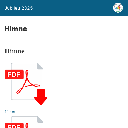
Jubileu 2025
Himne
Himne
Lletra